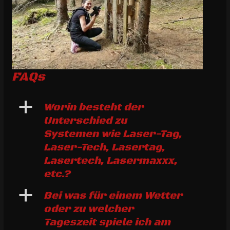
FAQs
a
Worin besteht der
Unterschied zu
Systemen wie Laser-Tag,
Laser-Tech, Lasertag,
Lasertech, Lasermaxxx,
etc.?
a
Bei was für einem Wetter
oder zu welcher
Tageszeit spiele ich am