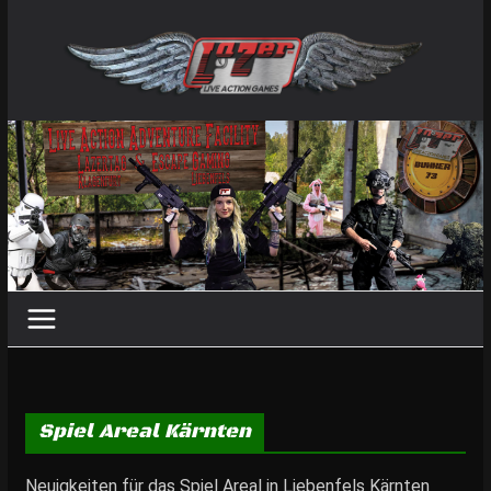
Zum
Inhalt
springen
Spiel Areal Kärnten
Neuigkeiten für das Spiel Areal in Liebenfels Kärnten