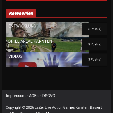
Kategorien
ENTWICKLUNG
6 Post(s)
SPIEL AREAL KÄRNTEN
9 Post(s)
VIDEOS
3 Post(s)
Impressum
-
AGBs
-
DSGVO
Copyright © 2026
LaZer Live Action Games Kärnten
. Basiert