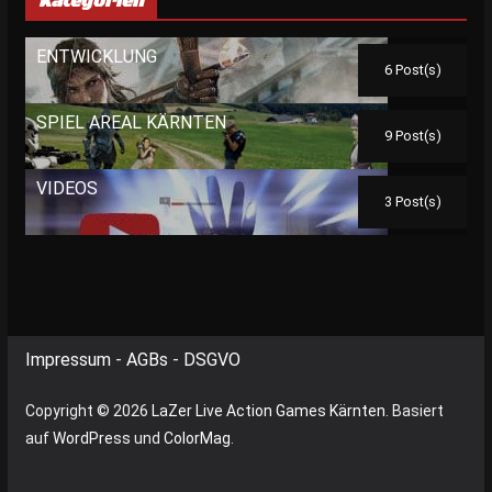
Kategorien
ENTWICKLUNG
6 Post(s)
SPIEL AREAL KÄRNTEN
9 Post(s)
VIDEOS
3 Post(s)
Impressum
-
AGBs
-
DSGVO
Copyright © 2026
LaZer Live Action Games Kärnten
. Basiert
auf
WordPress
und
ColorMag
.