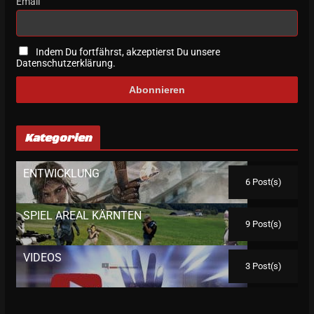
Email
Indem Du fortfährst, akzeptierst Du unsere
Datenschutzerklärung.
Kategorien
ENTWICKLUNG
6 Post(s)
SPIEL AREAL KÄRNTEN
9 Post(s)
VIDEOS
3 Post(s)