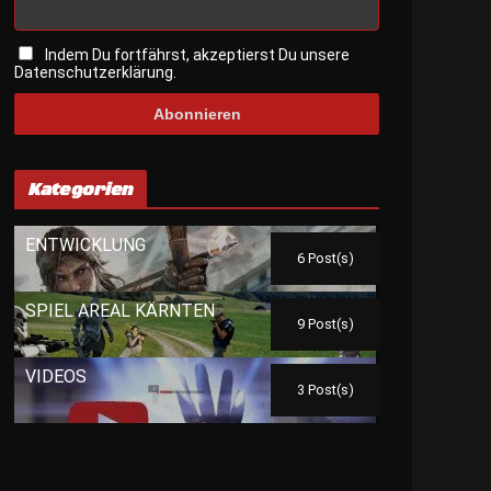
Indem Du fortfährst, akzeptierst Du unsere
Datenschutzerklärung.
Kategorien
ENTWICKLUNG
6 Post(s)
SPIEL AREAL KÄRNTEN
9 Post(s)
VIDEOS
3 Post(s)