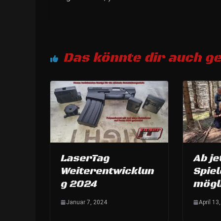
Das könnte dir auch ge
LaserTag
Ab je
Weiterentwicklun
Spie
g 2024
mögl
Januar 7, 2024
April 13