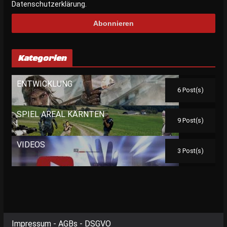
Datenschutzerklärung.
Kategorien
ENTWICKLUNG
6 Post(s)
SPIEL AREAL KÄRNTEN
9 Post(s)
VIDEOS
3 Post(s)
Impressum
-
AGBs
-
DSGVO